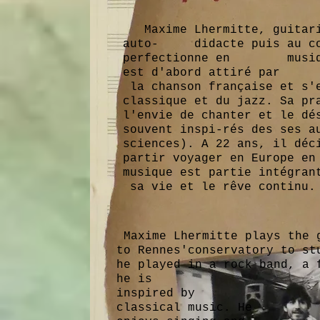
Maxime Lhermitte, guitaris
auto- didacte puis au con
perfectionne en musique 
est d'abord attiré par
la chanson française et s'e
classique et du jazz. Sa pr
l'envie de chanter et le dé
souvent inspi-rés des ses a
sciences). A 22 ans, il déc
partir voyager en Europe en
musique est partie intégran
sa vie et le rêve continu.
Maxime Lhermitte plays the g
to Rennes'conservatory to st
he played in a rock band, a 
he is mo
inspired
classical 