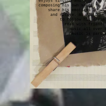
enjoys 
composing 
share his e
and nature. 
to follow hi
road with 
music all 
music is part of hi
the dream 