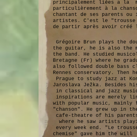
principalement liées a la 
particulièrement à la chans
chantant de ses parents ou 
artistes. C'est le "trousse
de partir après avoir créé 
Grégoire Brun plays the do
the guitar, he is also the 
the band. He studied musico
Bretagne
(Fr) where he grad
also followed double bass c
Rennes conservatory. Then h
Prague to study jazz at Ko
Jaroslava Ježka. Besides hi
in classical and jazz musi
inspirations are merely li
with popular music, mainly 
"chanson". He grew up in th
cafe-theatre of his parent
where he saw artists play
every week end. "Le trouss
chemise" gave him the will