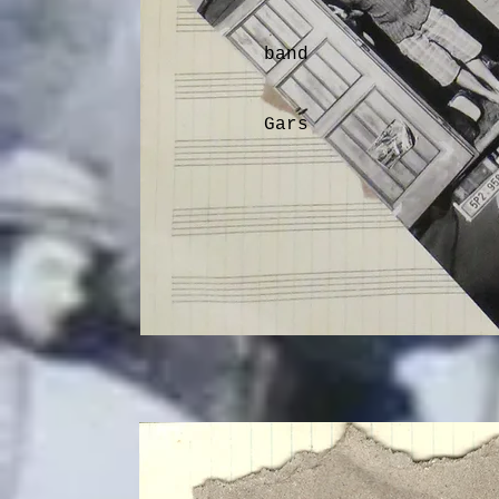
the gree
caravan
band
uses o
pl
Gars
d’en 
20