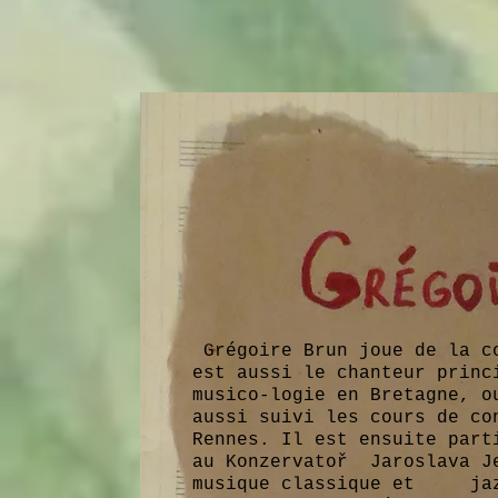
Grégoire Brun joue de la co
est aussi le chanteur princ
musico-logie en Bretagne, o
aussi suivi les cours de co
Rennes. Il est ensuite part
au Konzervatoř Jaroslava J
musique classique et jazz