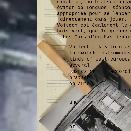
cimablom, au bratsch ou a
éviter de longues séance
appropriée pour se lancer
directement dans jouer.
Vojtěch est également le 
bois vert, que le groupe 
Les Gars d'en Bas depui
Vojtěch likes to gras
to switch instruments
kinds of east-europea
several
bands on accordion
bratsch or tu
an auto-
didact, so th
practicing o
and
jumped dir
itse
of